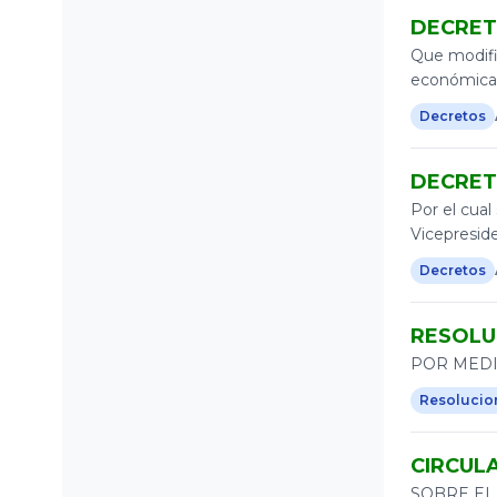
DECRET
2008
Que modific
2006
económicas
2002
Decretos
2001
DECRETO
2000
Por el cual
1993
Vicepreside
1991
Decretos
RESOLUC
POR MEDI
Resolucio
CIRCULA
SOBRE EL