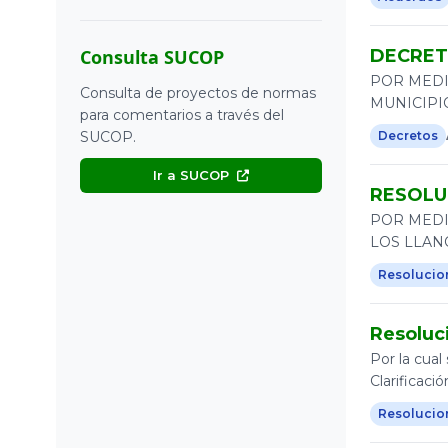
2021
Directivas
Consulta SUCOP
DECRETO
2020
Leyes
POR MEDI
2019
Consulta de proyectos de normas
Ordenanzas
MUNICIPI
para comentarios a través del
2018
Otros
SUCOP.
Decretos
2017
Resoluciones
Ir a SUCOP
RESOLUC
2016
POR MEDI
2015
LOS LLAN
2014
Resolucio
2013
Resoluc
2012
Por la cua
2011
Clarificac
2010
Resolucio
2009