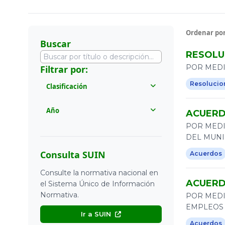
Ordenar por
Buscar
RESOLUC
POR MEDI
Filtrar por:
Resolucio
Clasificación
Todos
Año
ACUERDO
Actas
POR MEDI
Todos
DEL MUNI
Acuerdos
2026
Consulta SUIN
Acuerdos
Circular
2025
Consulte la normativa nacional en
Comunicados
ACUERDO
2024
el Sistema Único de Información
Constitución Política de
Normativa.
POR MEDI
2023
Colombia
EMPLEOS 
Ir a SUIN
2022
Decretos
Acuerdos