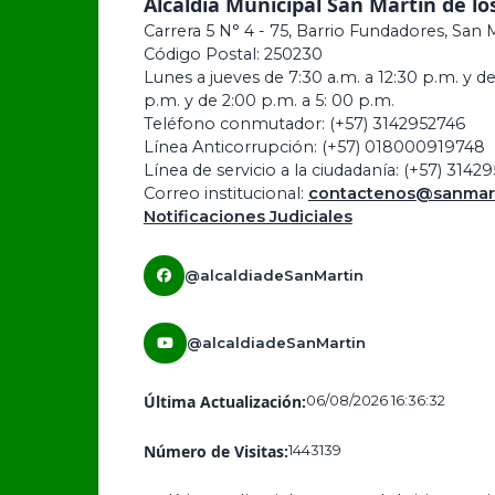
Alcaldía Municipal San Martin de lo
Carrera 5 N° 4 - 75, Barrio Fundadores, San 
Código Postal: 250230
Lunes a jueves de 7:30 a.m. a 12:30 p.m. y de
p.m. y de 2:00 p.m. a 5: 00 p.m.
Teléfono conmutador: (+57) 3142952746
Línea Anticorrupción: (+57) 018000919748
Línea de servicio a la ciudadanía: (+57) 3142
Correo institucional:
contactenos@sanmart
Notificaciones Judiciales
@alcaldiadeSanMartin
@alcaldiadeSanMartin
Última Actualización:
06/08/2026 16:36:32
Número de Visitas:
1443139