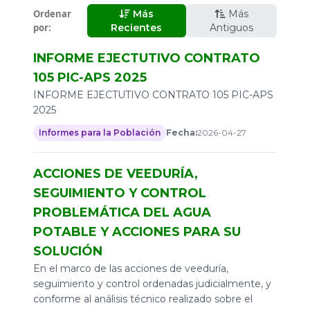
2026
Ordenar
Más
Más
Informes para la Población
por:
2024
Recientes
Antiguos
Programas Sociales
2023
INFORME EJECTUTIVO CONTRATO
105 PIC-APS 2025
2022
INFORME EJECTUTIVO CONTRATO 105 PIC-APS
2020
2025
2016
Informes para la Población
Fecha:
2026-04-27
ACCIONES DE VEEDURÍA,
SEGUIMIENTO Y CONTROL
PROBLEMÁTICA DEL AGUA
POTABLE Y ACCIONES PARA SU
SOLUCIÓN
En el marco de las acciones de veeduría,
seguimiento y control ordenadas judicialmente, y
conforme al análisis técnico realizado sobre el