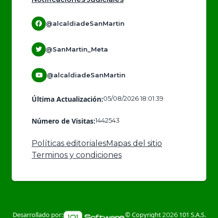
@alcaldiadeSanMartin
@SanMartin_Meta
@alcaldiadeSanMartin
Última Actualización:
05/08/2026 18:01:39
Número de Visitas:
1442543
Políticas editoriales
Mapas del sitio
Terminos y condiciones
Desarrollado por:
© Copyright
101 S.A.S.
2026