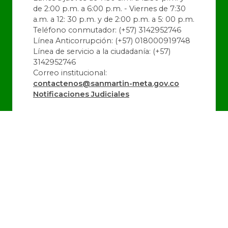
de 2:00 p.m. a 6:00 p.m. - Viernes de 7:30
a.m. a 12: 30 p.m. y de 2:00 p.m. a 5: 00 p.m.
Teléfono conmutador: (+57) 3142952746
Línea Anticorrupción: (+57) 018000919748
Línea de servicio a la ciudadanía: (+57)
3142952746
Correo institucional:
contactenos@sanmartin-meta.gov.co
Notificaciones Judiciales
@alcaldiadeSanMartin
@SanMartin_Meta
@alcaldiadeSanMartin
Última Actualización:
06/08/2026 16:36:32
Número de Visitas:
1443109