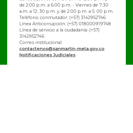
de 2:00 p.m. a 6:00 p.m. - Viernes de 7:30
a.m. a 12: 30 p.m. y de 2:00 p.m. a 5: 00 p.m.
Teléfono conmutador: (+57) 3142952746
Línea Anticorrupción: (+57) 018000919748
Línea de servicio a la ciudadanía: (+57)
3142952746
Correo institucional:
contactenos@sanmartin-meta.gov.co
Notificaciones Judiciales
@alcaldiadeSanMartin
@SanMartin_Meta
@alcaldiadeSanMartin
Última Actualización:
06/08/2026 16:36:32
Número de Visitas:
1443218