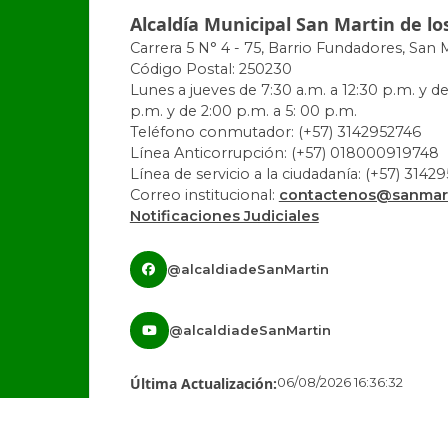
Alcaldía Municipal San Martin de lo
Carrera 5 N° 4 - 75, Barrio Fundadores, San 
Código Postal: 250230
Lunes a jueves de 7:30 a.m. a 12:30 p.m. y de
p.m. y de 2:00 p.m. a 5: 00 p.m.
Teléfono conmutador: (+57) 3142952746
Línea Anticorrupción: (+57) 018000919748
Línea de servicio a la ciudadanía: (+57) 3142
Correo institucional:
contactenos@sanmart
Notificaciones Judiciales
@alcaldiadeSanMartin
@alcaldiadeSanMartin
Última Actualización:
06/08/2026 16:36:32
Número de Visitas:
1442984