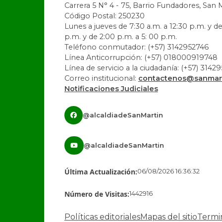
Carrera 5 N° 4 - 75, Barrio Fundadores, San 
Código Postal: 250230
Lunes a jueves de 7:30 a.m. a 12:30 p.m. y de
p.m. y de 2:00 p.m. a 5: 00 p.m.
Teléfono conmutador: (+57) 3142952746
Línea Anticorrupción: (+57) 018000919748
Línea de servicio a la ciudadanía: (+57) 3142
Correo institucional:
contactenos@sanmart
Notificaciones Judiciales
@alcaldiadeSanMartin
@alcaldiadeSanMartin
Última Actualización:
06/08/2026 16:36:32
Número de Visitas:
1442916
Políticas editoriales
Mapas del sitio
Termi