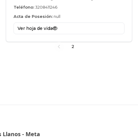
Teléfono:
3208411246
Acta de Posesión:
null
Ver hoja de vida
2
1
s Llanos - Meta