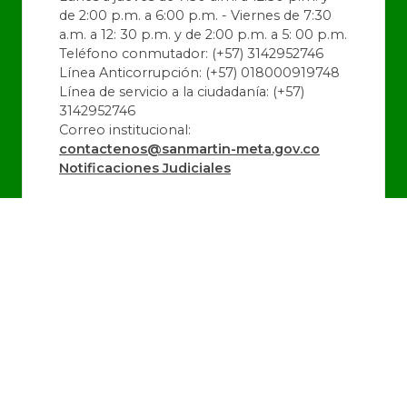
de 2:00 p.m. a 6:00 p.m. - Viernes de 7:30
a.m. a 12: 30 p.m. y de 2:00 p.m. a 5: 00 p.m.
Teléfono conmutador: (+57) 3142952746
Línea Anticorrupción: (+57) 018000919748
Línea de servicio a la ciudadanía: (+57)
3142952746
Correo institucional:
contactenos@sanmartin-meta.gov.co
Notificaciones Judiciales
@alcaldiadeSanMartin
@SanMartin_Meta
@alcaldiadeSanMartin
Última Actualización:
06/08/2026 10:48:52
Número de Visitas:
1442690