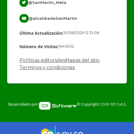
@SanMartin_Meta
@alcaldiadeSanMartin
Última Actualización:
10/08/2026 12:31:08
Número de Visitas:
1443402
Políticas editoriales
Mapas del sitio
Terminos y condiciones
Desarrollado por:
© Copyright
101 S.A.S.
2026