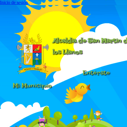
Inicio de sesión
Alcaldía de San Martín 
los Llanos
Entérate
Mi Municipio