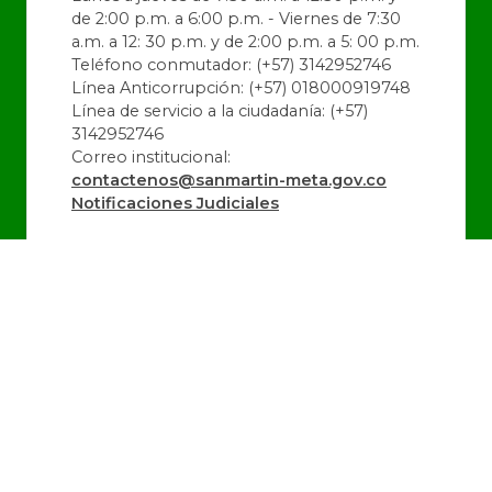
de 2:00 p.m. a 6:00 p.m. - Viernes de 7:30
a.m. a 12: 30 p.m. y de 2:00 p.m. a 5: 00 p.m.
Teléfono conmutador: (+57) 3142952746
Línea Anticorrupción: (+57) 018000919748
Línea de servicio a la ciudadanía: (+57)
3142952746
Correo institucional:
contactenos@sanmartin-meta.gov.co
Notificaciones Judiciales
@alcaldiadeSanMartin
@SanMartin_Meta
@alcaldiadeSanMartin
Última Actualización:
06/08/2026 16:36:32
Número de Visitas:
1443084